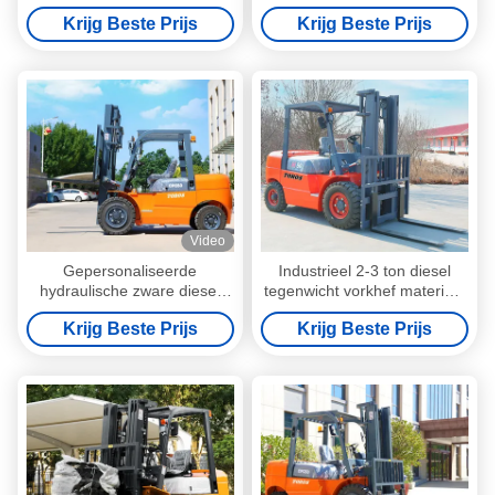
met luchtband
motorrijders Trucks Hoog
Krijg Beste Prijs
Krijg Beste Prijs
rendement
Video
Gepersonaliseerde
Industrieel 2-3 ton diesel
hydraulische zware diesel
tegenwicht vorkhef materiaal
vorkheftruck 3-4 meter lang
verwerking
Krijg Beste Prijs
Krijg Beste Prijs