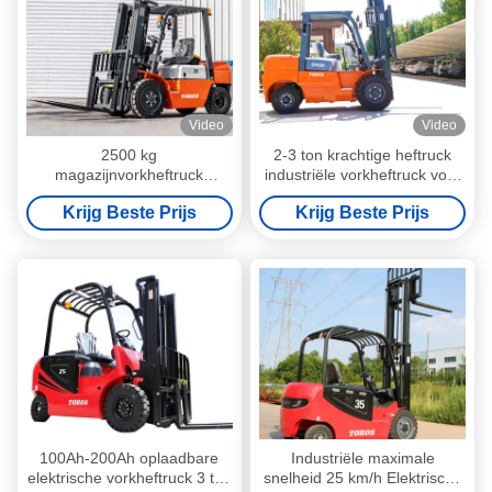
Video
Video
2500 kg
2-3 ton krachtige heftruck
magazijnvorkheftruck
industriële vorkheftruck voor
stuurbekrachtiging zware
logistiek
Krijg Beste Prijs
Krijg Beste Prijs
vorkheftrucks
100Ah-200Ah oplaadbare
Industriële maximale
elektrische vorkheftruck 3 ton
snelheid 25 km/h Elektrische