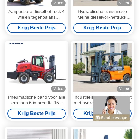
Video
Video
Aanpasbare dieselheftruck 4
Hydraulische transmissie
wielen tegenbalans
Kleine dieselvorkheftruck,
vorkheftruck
gemakkelijk te manoeuvreren
Krijg Beste Prijs
Krijg Beste Prijs
Video
Video
Pneumatische band voor alle
Industriële zware dieselforklift
terreinen 6 in breedte 15 ft
met hydraulische transmissie
Maximaal voorste bereik
Krijg Beste Prijs
Krijg Beste Prijs