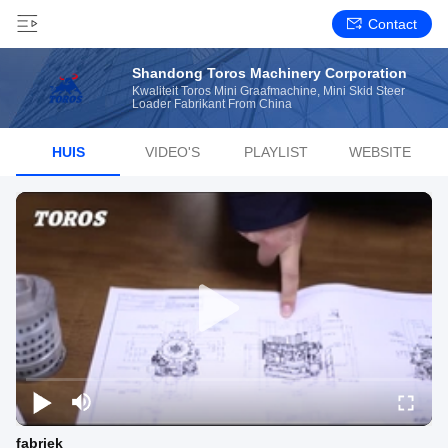
Contact
Shandong Toros Machinery Corporation
Kwaliteit Toros Mini Graafmachine, Mini Skid Steer
Loader Fabrikant From China
HUIS
VIDEO'S
PLAYLIST
WEBSITE
fabriek