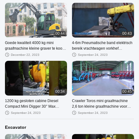
00:44
00:43
Goede kwaliteit 4000 kg mini
4-6m Pneumatische band elektrisch
graafmachine kleine graver te koop
bereik vrachtwagen vorkhef
bouw en mijnbouw werk compact
elektrisch tegenbalans
December 22, 2023
September 24, 2023
zak
00:34
00:45
1200 kg gesloten cabine Diesel
Crawler Toros mini graafmachine
Compact Mini Digger 30° Max
2,6 ton kleine graafmachine voor
Gradeability
wegreparatie
September 24, 2023
September 24, 2023
Excavator