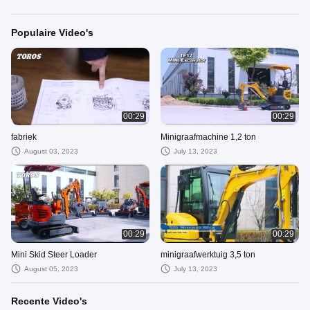
Populaire Video's
00:29
00:29
fabriek
Minigraafmachine 1,2 ton
August 03, 2023
July 13, 2023
00:29
00:29
Mini Skid Steer Loader
minigraafwerktuig 3,5 ton
August 05, 2023
July 13, 2023
Recente Video's