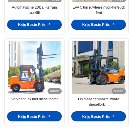
Automatische 20ft all-terrain
EPA 5 ton ruwterreinvorkheftruck
vorklift
4wd
Krijg Beste Prijs
Krijg Beste Prijs
Video
Video
Vorkheftruck met dieselmotor
Op maat gemaakte zware
dieselforklift
Krijg Beste Prijs
Krijg Beste Prijs