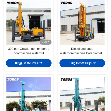
Video
300 mm Crawler gemonteerde
Diesel bediende
boormachine waterput
waterboremachine Borediameter
boormachine gemakkelijke
140-325 mm
bediening
Krijg Beste Prijs
Krijg Beste Prijs