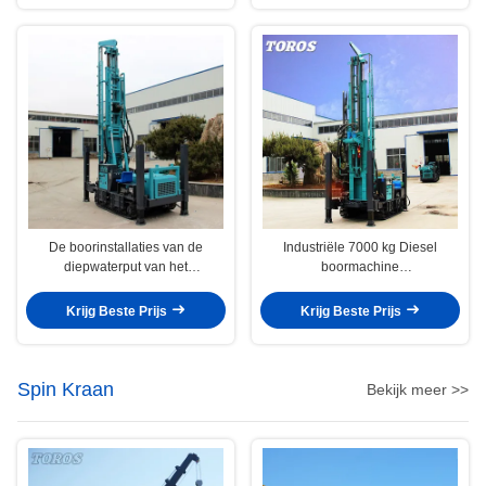
De boorinstallaties van de
Industriële 7000 kg Diesel
diepwaterput van het
boormachine
staalkruippakje met de Hoge
Waterboorboormachine
Prestaties van de
Krijg Beste Prijs
Krijg Beste Prijs
Dieselmachtsolie
Spin Kraan
Bekijk meer >>