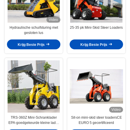
Video
Hydraulische schuifsturing met
25-35 pk Mini-Skid Steer Loaders
gesloten lus
Krijg Beste Prijs
Krijg Beste Prijs
Video
TRS-360Z Mini-Schranklader
Sit-on mini-skid steer loadersCE
EPA-goedgekeurde kleine lader
EURO 5 gecertificeerd
Diesel aangedreven Meerdere