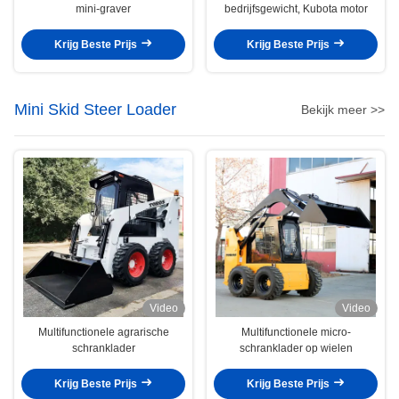
mini-graver
bedrijfsgewicht, Kubota motor
Krijg Beste Prijs
Krijg Beste Prijs
Mini Skid Steer Loader
Bekijk meer >>
Video
Video
Multifunctionele agrarische
Multifunctionele micro-
schranklader
schranklader op wielen
Krijg Beste Prijs
Krijg Beste Prijs