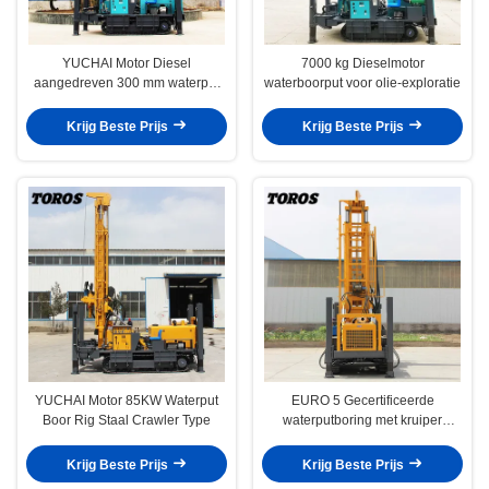
YUCHAI Motor Diesel
7000 kg Dieselmotor
aangedreven 300 mm waterput
waterboorput voor olie-exploratie
boormachine 7000 kg Gewicht
Krijg Beste Prijs
Krijg Beste Prijs
YUCHAI Motor 85KW Waterput
EURO 5 Gecertificeerde
Boor Rig Staal Crawler Type
waterputboring met kruiper
4100*1950*2600mm
Krijg Beste Prijs
Krijg Beste Prijs