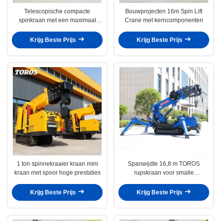
Telescopische compacte
Bouwprojecten 16m Spin Lift
spinkraan met een maximaal
Crane met kerncomponenten
ondergrondse kop van 20,5 m
Krijg Beste Prijs
Krijg Beste Prijs
1 ton spinnekraaier kraan mini
Spanwijdte 16,8 m TOROS
kraan met spoor hoge prestaties
rupskraan voor smalle
ruimtetechniek
Krijg Beste Prijs
Krijg Beste Prijs