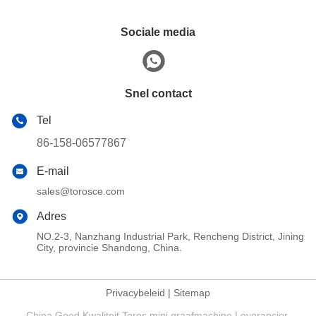
Sociale media
Snel contact
Tel
86-158-06577867
E-mail
sales@torosce.com
Adres
NO.2-3, Nanzhang Industrial Park, Rencheng District, Jining
City, provincie Shandong, China.
Privacybeleid
|
Sitemap
China Goed Kwaliteit Toros mini graafmachine Leverancier.