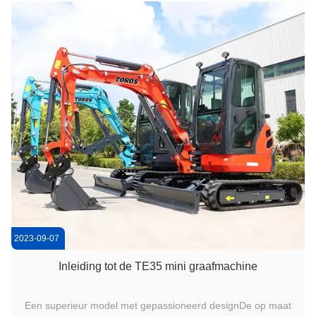
en ...
2023-09-07
Inleiding tot de TE35 mini graafmachine
Een superieur model met gepassioneerd designDe op maat