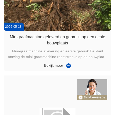
2026-05-18
Minigraafmachine geleverd en gebruikt op een echte
bouwplaats
Mini-graafmachine aflevering en eerste gebruik De klant
ontving de mini-graafmachine rechtstreeks op de bouwplaats
en begon deze kort na het uitpakken te gebruiken. De
Bekijk meer
compacte afmetingen maakten het gemakkelijk om te werken
rond het funderingsgebied en beperkte ruimtes op het terrein.
Volgens de ...