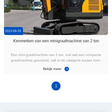
2023-08-29
Kenmerken van een minigraafmachine van 2 ton
Een mini-graafmachine van 2 ton, ook wel een compacte
graafmachine genoemd, valt in de categorie tussen mini-
graafmachines en grotere graafmachines.De licht verhoogde
Bekijk meer
afmetingen en capaciteiten maken het geschikt voor een
breed scala aan taken, met inbegrip van:Stedelijke bouw:
twee ton zware ...
1