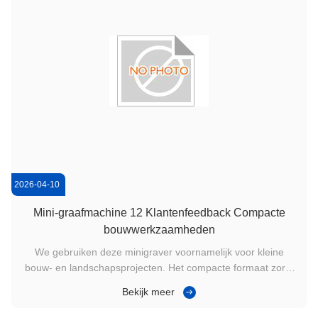
2026-04-10
Mini-graafmachine 12 Klantenfeedback Compacte
bouwwerkzaamheden
We gebruiken deze minigraver voornamelijk voor kleine
bouw- en landschapsprojecten. Het compacte formaat zorgt
voor gemakkelijke toegang tot krappe werklocaties, terwijl het
Bekijk meer
toch voldoende graafkracht biedt voor dagelijkse taken. De
machine werkt consistent met stabiele hydraulische prestaties