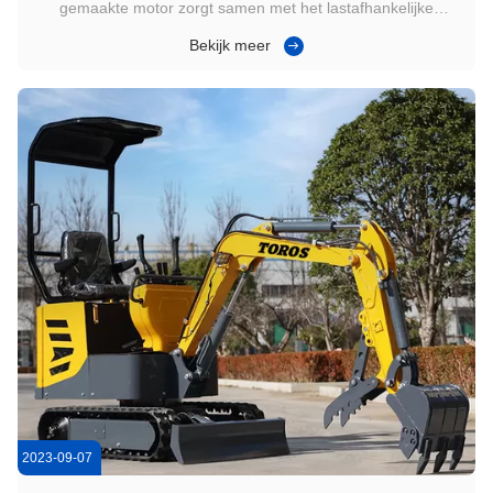
gemaakte motor zorgt samen met het lastafhankelijke
hydraulische systeem voor een hoge bedrijfsefficiëntie en een
Bekijk meer
laag brandstofverbruik.Deze compacte graafmachine is
ontworpen en gebouwd om op uw werklocaties te werken en
tegelijkertijd het ...
2023-09-07