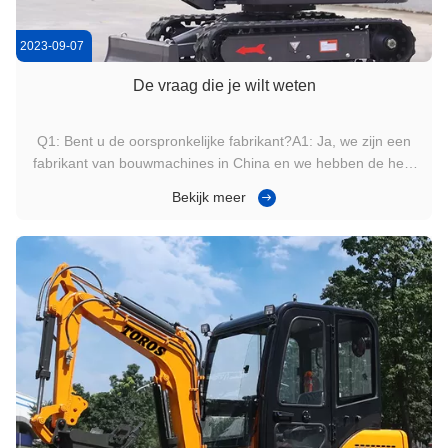
2023-09-07
De vraag die je wilt weten
Q1: Bent u de oorspronkelijke fabrikant?A1: Ja, we zijn een
fabrikant van bouwmachines in China en we hebben de hele
serie producten die u nodig heeft.V2: Welke
Bekijk meer
betalingsvoorwaarden kunnen worden aanvaard?A2:
Normaal gesproken kunnen we werken op T/T of L/C.V3:
Welke incoterms 2010 termen kunnen we ...