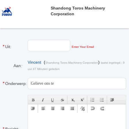
Shandong Toros Machinery
Corporation
Uit:
Enter Your Email
Vincent
(
)
Shandong Toros Machinery Corporation
laatst ingelogd : 9
Aan:
uur 47 Minuten geleden
Onderwerp: