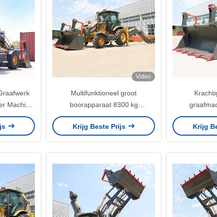
Video
Graafwerk
Multifunktioneel groot
Krachti
er Machine
boorapparaat 8300 kg
graafmac
iveau
totaalgewicht
emmercapa
ijs
Krijg Beste Prijs
Krijg B