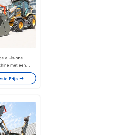
ge all-in-one
hine met een
citeit van 1m3
este Prijs