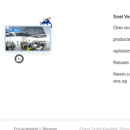
Snel Ve
Over on
product
Sociale media
oplossi
Nieuws
Neem co
ons op
Privacybeleid
|
Sitemap
China Goed Kwaliteit Toros