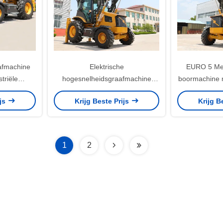
aafmachine
Elektrische
EURO 5 Mee
triële
hogesnelheidsgraafmachine
boormachine 
den
2400 r/min
ijs
Krijg Beste Prijs
Krijg B
1
2