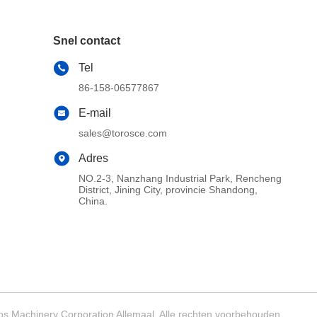
Snel contact
Tel
86-158-06577867
E-mail
sales@torosce.com
Adres
NO.2-3, Nanzhang Industrial Park, Rencheng
District, Jining City, provincie Shandong,
China.
s Machinery Corporation Allemaal. Alle rechten voorbehouden.