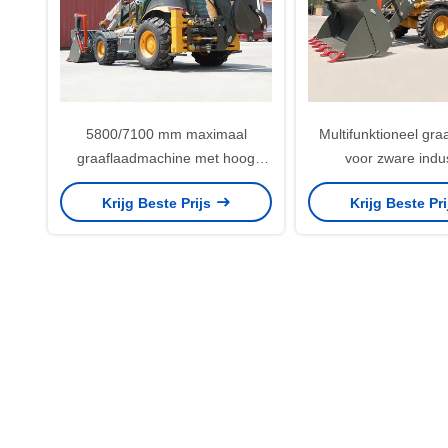
5800/7100 mm maximaal
Multifunktioneel gr
graaflaadmachine met hoog
voor zware indus
rendement
werkzaamhe
Krijg Beste Prijs
Krijg Beste Pr