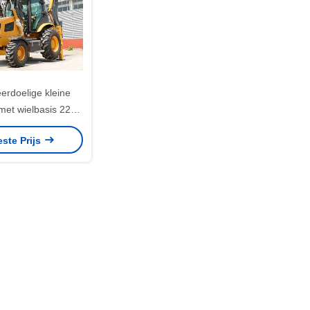
rdoelige kleine
met wielbasis 2200
mm
este Prijs