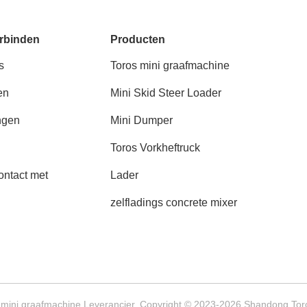
rbinden
Producten
s
Toros mini graafmachine
en
Mini Skid Steer Loader
ngen
Mini Dumper
Toros Vorkheftruck
ntact met
Lader
zelfladings concrete mixer
 mini graafmachine Leverancier. Copyright © 2023-2026 Shandong Toro