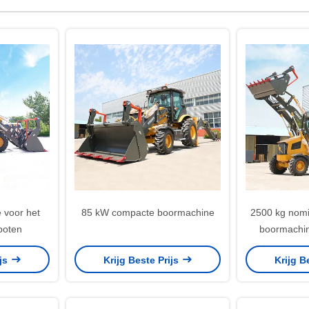
 voor het
85 kW compacte boormachine
2500 kg nomi
boten
boormachin
ijs
Krijg Beste Prijs
Krijg B