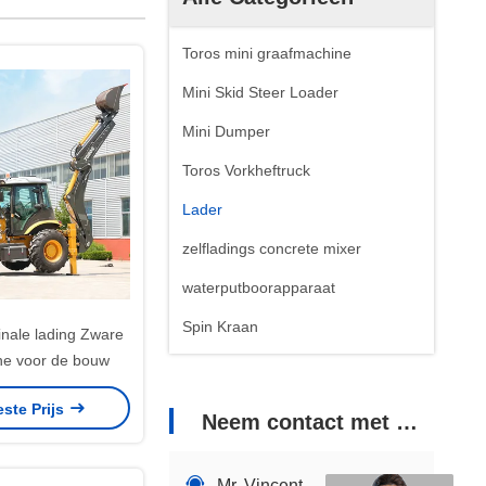
Toros mini graafmachine
Mini Skid Steer Loader
Mini Dumper
Toros Vorkheftruck
Lader
zelfladings concrete mixer
waterputboorapparaat
Spin Kraan
nale lading Zware
e voor de bouw
este Prijs
Neem contact met ons op
Mr. Vincent