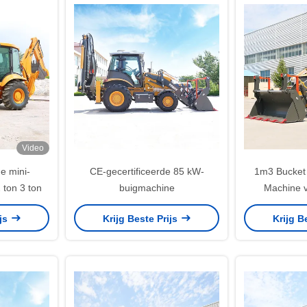
Video
e mini-
CE-gecertificeerde 85 kW-
1m3 Bucket
 ton 3 ton
buigmachine
Machine 
Gebruike
ijs
Krijg Beste Prijs
Krijg B