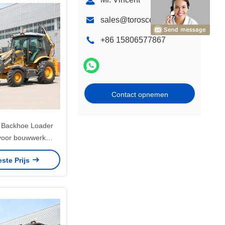
sales@torosce.com
+86 15806577867
Contact opnemen
 Backhoe Loader
voor bouwwerk
rsvriendelijk
este Prijs