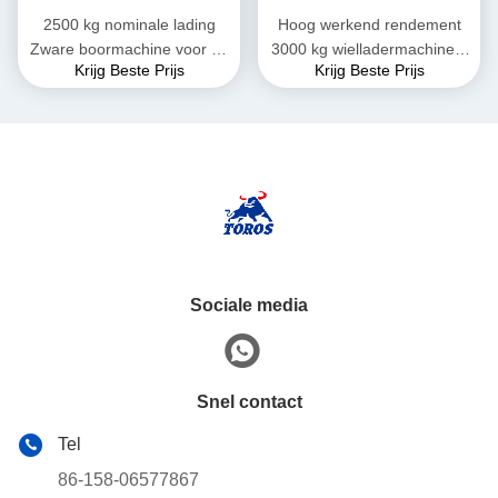
2500 kg nominale lading
Hoog werkend rendement
Zware boormachine voor de
3000 kg wielladermachine 1
Krijg Beste Prijs
Krijg Beste Prijs
bouw
jaar garantie
Sociale media
Snel contact
Tel
86-158-06577867