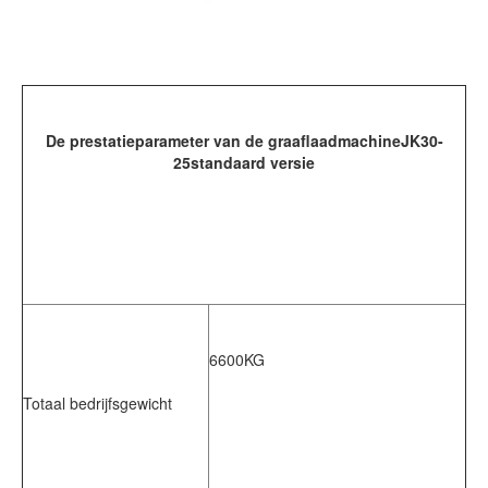
De prestatieparameter van de graaflaadmachine
JK
30-
25
standaard versie
6600KG
Totaal bedrijfsgewicht