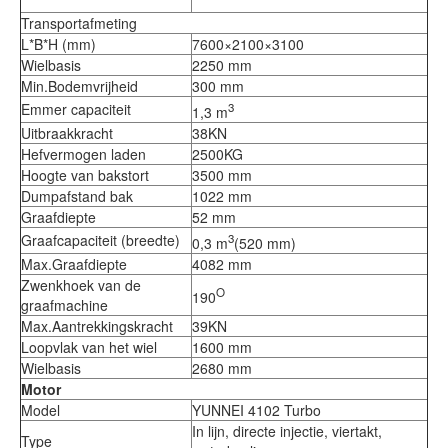
Transportafmeting
L*B*H (mm)
7600×2100×3100
Wielbasis
2250 mm
Min.Bodemvrijheid
300 mm
Emmer capaciteit
3
1,3 m
Uitbraakkracht
38KN
Hefvermogen laden
2500KG
Hoogte van bakstort
3500 mm
Dumpafstand bak
1022 mm
Graafdiepte
52 mm
Graafcapaciteit (breedte)
3
0,3 m
(520 mm)
Max.Graafdiepte
4082 mm
Zwenkhoek van de 
O
190
graafmachine
Max.Aantrekkingskracht
39KN
Loopvlak van het wiel
1600 mm
Wielbasis
2680 mm
Motor
Model
YUNNEI 4102 Turbo
In lijn, directe injectie, viertakt, 
Type