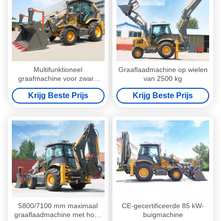
Multifunktioneel
Graaflaadmachine op wielen
graafmachine voor zware
van 2500 kg
industriële werkzaamheden
Krijg Beste Prijs
Krijg Beste Prijs
5800/7100 mm maximaal
CE-gecertificeerde 85 kW-
graaflaadmachine met hoog
buigmachine