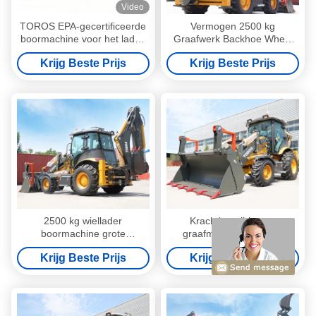
Video
TOROS EPA-gecertificeerde
Vermogen 2500 kg
boormachine voor het laden
Graafwerk Backhoe Wheel
van wielen Hoge prestaties
Loader Machine Hoog
Krijg Beste Prijs
Krijg Beste Prijs
prestatieniveau
2500 kg wiellader
Krachtige all-in-one
boormachine grote
graafmachine met een
boormachine meervoudige
emmercapaciteit van 1m3
Krijg Beste Prijs
Krijg Beste Prijs
functie