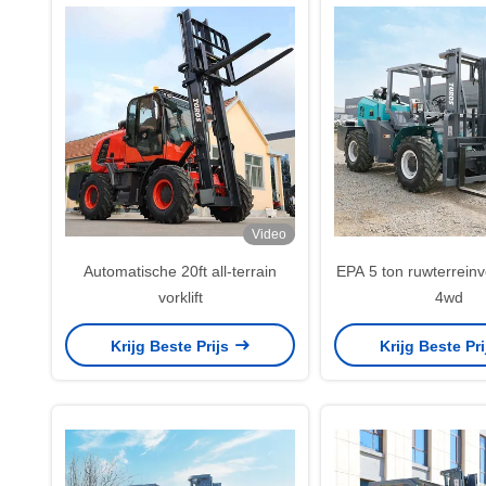
Video
Automatische 20ft all-terrain
EPA 5 ton ruwterreinv
vorklift
4wd
Krijg Beste Prijs
Krijg Beste Pr