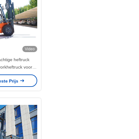
Video
achtige heftruck
vorkheftruck voor
gistiek
este Prijs