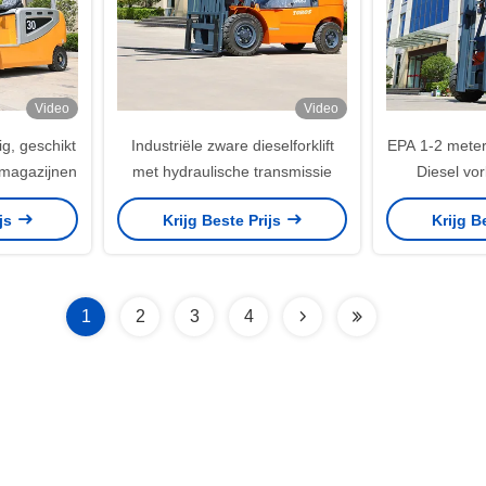
Video
Video
ig, geschikt
Industriële zware dieselforklift
EPA 1-2 meter
 magazijnen
met hydraulische transmissie
Diesel vor
Autom
ijs
Krijg Beste Prijs
Krijg B
1
2
3
4