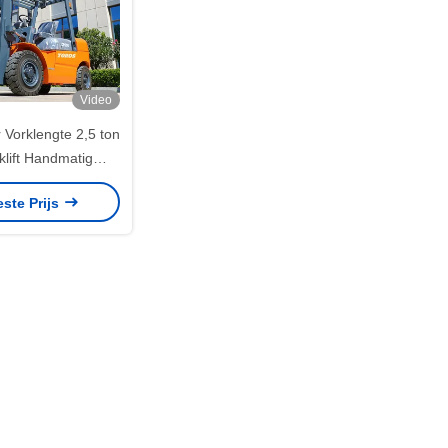
Video
 Vorklengte 2,5 ton
klift Handmatig
atisch type
este Prijs