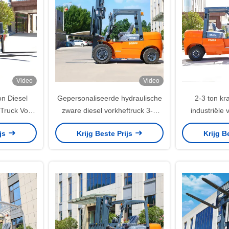
Video
Video
on Diesel
Gepersonaliseerde hydraulische
2-3 ton kr
t Truck Voor
zware diesel vorkheftruck 3-4
industriële 
e
meter lang
lo
ijs
Krijg Beste Prijs
Krijg B