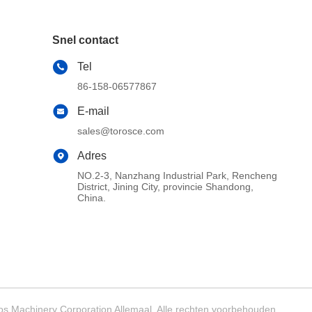
Snel contact
Tel
86-158-06577867
E-mail
sales@torosce.com
Adres
NO.2-3, Nanzhang Industrial Park, Rencheng
District, Jining City, provincie Shandong,
China.
s Machinery Corporation Allemaal. Alle rechten voorbehouden.