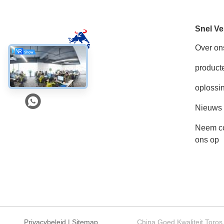
Snel Ve
Over on
product
Sociale media
oplossi
Nieuws
Neem co
ons op
Privacybeleid
|
Sitemap
China Goed Kwaliteit Toros