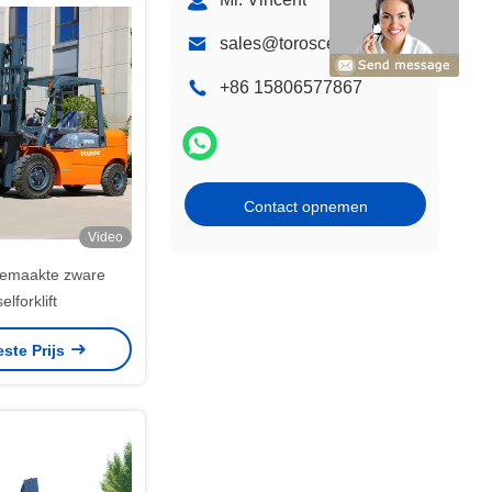
sales@torosce.com
+86 15806577867
Contact opnemen
Video
emaakte zware
elforklift
este Prijs