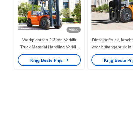
Video
Werkplaatsen 2-3 ton Vorklift
Dieselheftruck, kracht
Truck Material Handling Vorklift
voor buitengebruik in
EURO 5 Gecertificeerd
Krijg Beste Prijs
Krijg Beste Pr