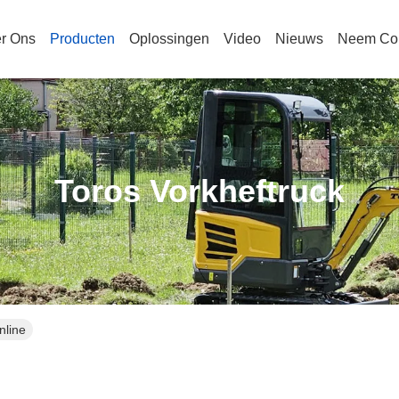
r Ons
Producten
Oplossingen
Video
Nieuws
Neem Con
Toros Vorkheftruck
nline