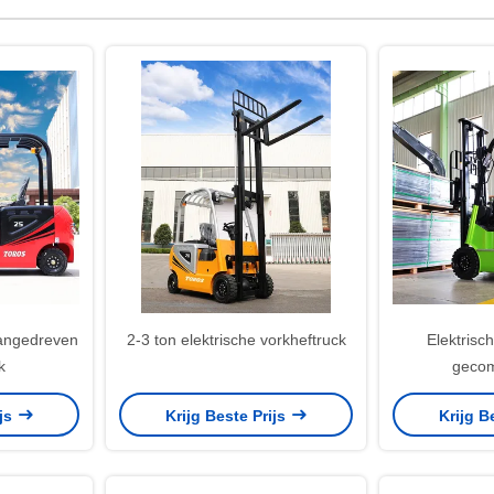
aangedreven
2-3 ton elektrische vorkheftruck
Elektrisc
k
gecom
ijs
Krijg Beste Prijs
Krijg B