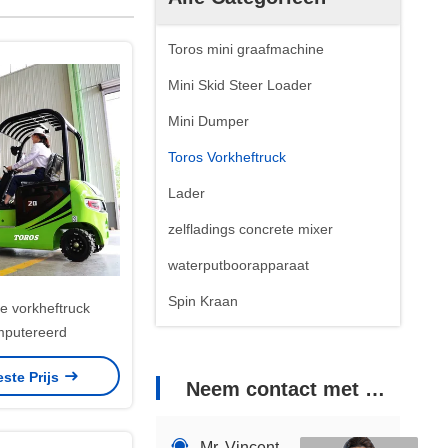
Toros mini graafmachine
Mini Skid Steer Loader
Mini Dumper
Toros Vorkheftruck
Lader
zelfladings concrete mixer
waterputboorapparaat
Spin Kraan
he vorkheftruck
putereerd
este Prijs
Neem contact met ons op
Mr. Vincent