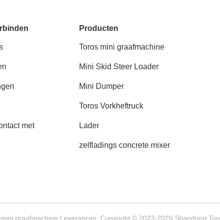
rbinden
Producten
s
Toros mini graafmachine
en
Mini Skid Steer Loader
ngen
Mini Dumper
Toros Vorkheftruck
ntact met
Lader
zelfladings concrete mixer
 mini graafmachine Leverancier. Copyright © 2023-2026 Shandong Toro