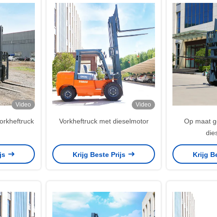
Video
Video
orkheftruck
Vorkheftruck met dieselmotor
Op maat g
dies
ijs
Krijg Beste Prijs
Krijg B