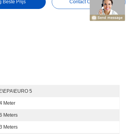
g Beste Prijs
Contact Opnemen
E\EPA\EURO 5
4 Meter
6 Meters
3 Meters