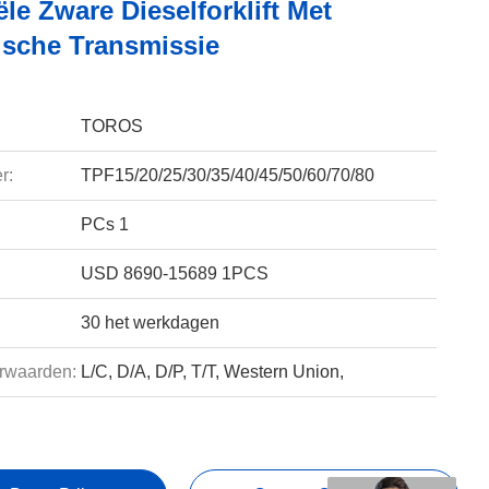
ële Zware Dieselforklift Met
ische Transmissie
TOROS
r:
TPF15/20/25/30/35/40/45/50/60/70/80
PCs 1
USD 8690-15689 1PCS
30 het werkdagen
rwaarden:
L/C, D/A, D/P, T/T, Western Union,