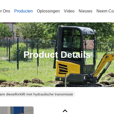
r Ons
Producten
Oplossingen
Video
Nieuws
Neem Con
Product Details
are dieselforklift met hydraulische transmissie