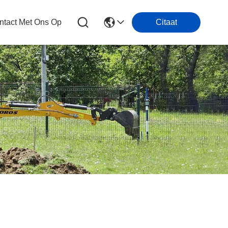
tact Met Ons Op
Citaat