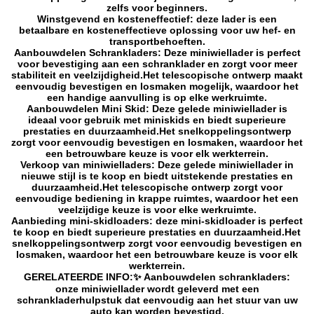
zelfs voor beginners.
Winstgevend en kosteneffectief: deze lader is een
betaalbare en kosteneffectieve oplossing voor uw hef- en
transportbehoeften.
Aanbouwdelen Schrankladers: Deze miniwiellader is perfect
voor bevestiging aan een schranklader en zorgt voor meer
stabiliteit en veelzijdigheid.Het telescopische ontwerp maakt
eenvoudig bevestigen en losmaken mogelijk, waardoor het
een handige aanvulling is op elke werkruimte.
Aanbouwdelen Mini Skid: Deze gelede miniwiellader is
ideaal voor gebruik met miniskids en biedt superieure
prestaties en duurzaamheid.Het snelkoppelingsontwerp
zorgt voor eenvoudig bevestigen en losmaken, waardoor het
een betrouwbare keuze is voor elk werkterrein.
Verkoop van miniwielladers: Deze gelede miniwiellader in
nieuwe stijl is te koop en biedt uitstekende prestaties en
duurzaamheid.Het telescopische ontwerp zorgt voor
eenvoudige bediening in krappe ruimtes, waardoor het een
veelzijdige keuze is voor elke werkruimte.
Aanbieding mini-skidloaders: deze mini-skidloader is perfect
te koop en biedt superieure prestaties en duurzaamheid.Het
snelkoppelingsontwerp zorgt voor eenvoudig bevestigen en
losmaken, waardoor het een betrouwbare keuze is voor elk
werkterrein.
GERELATEERDE INFO:✨ Aanbouwdelen schrankladers:
onze miniwiellader wordt geleverd met een
schrankladerhulpstuk dat eenvoudig aan het stuur van uw
auto kan worden bevestigd.