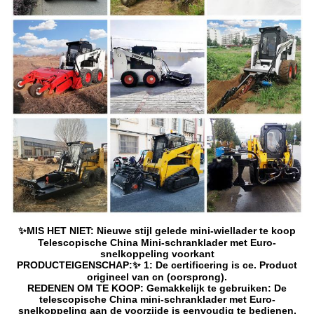
✨MIS HET NIET: Nieuwe stijl gelede mini-wiellader te koop
Telescopische China Mini-schranklader met Euro-
snelkoppeling voorkant
PRODUCTEIGENSCHAP:✨ 1: De certificering is ce. Product
origineel van cn (oorsprong).
REDENEN OM TE KOOP: Gemakkelijk te gebruiken: De
telescopische China mini-schranklader met Euro-
snelkoppeling aan de voorzijde is eenvoudig te bedienen,