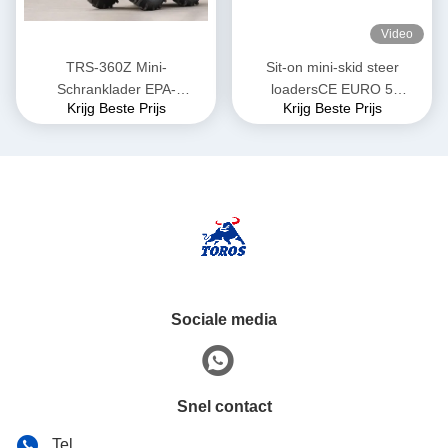
Video
TRS-360Z Mini-
Sit-on mini-skid steer
Schranklader EPA-
loadersCE EURO 5
Krijg Beste Prijs
Krijg Beste Prijs
goedgekeurde kleine lader
gecertificeerd
Diesel aangedreven
Meerdere kleuropties
Sociale media
Snel contact
Tel