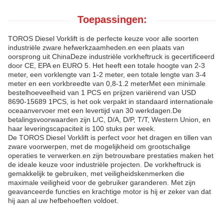
Toepassingen:
TOROS Diesel Vorklift is de perfecte keuze voor alle soorten
industriële zware hefwerkzaamheden.en een plaats van
oorsprong uit ChinaDeze industriële vorkheftruck is gecertificeerd
door CE, EPA en EURO 5. Het heeft een totale hoogte van 2-3
meter, een vorklengte van 1-2 meter, een totale lengte van 3-4
meter en een vorkbreedte van 0,8-1.2 meterMet een minimale
bestelhoeveelheid van 1 PCS en prijzen variërend van USD
8690-15689 1PCS, is het ook verpakt in standaard internationale
oceaanvervoer met een levertijd van 30 werkdagen.De
betalingsvoorwaarden zijn L/C, D/A, D/P, T/T, Western Union, en
haar leveringscapaciteit is 100 stuks per week.
De TOROS Diesel Vorklift is perfect voor het dragen en tillen van
zware voorwerpen, met de mogelijkheid om grootschalige
operaties te verwerken.en zijn betrouwbare prestaties maken het
de ideale keuze voor industriële projecten. De vorkheftruck is
gemakkelijk te gebruiken, met veiligheidskenmerken die
maximale veiligheid voor de gebruiker garanderen. Met zijn
geavanceerde functies en krachtige motor is hij er zeker van dat
hij aan al uw hefbehoeften voldoet.