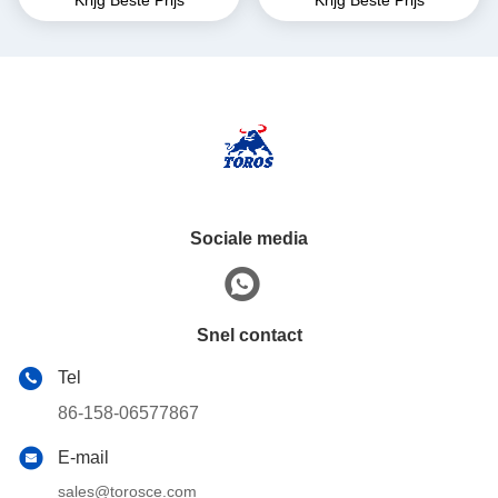
meter totale lengte
Voor Warehouse
Sociale media
Snel contact
Tel
86-158-06577867
E-mail
sales@torosce.com