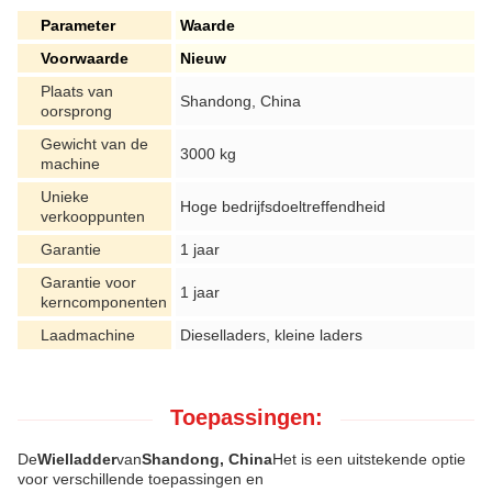
Parameter
Waarde
Voorwaarde
Nieuw
Plaats van
Shandong, China
oorsprong
Gewicht van de
3000 kg
machine
Unieke
Hoge bedrijfsdoeltreffendheid
verkooppunten
Garantie
1 jaar
Garantie voor
1 jaar
kerncomponenten
Laadmachine
Dieselladers, kleine laders
Toepassingen:
De
Wielladder
van
Shandong, China
Het is een uitstekende optie
voor verschillende toepassingen en