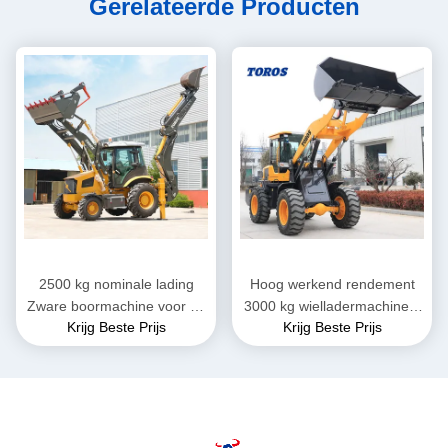
Gerelateerde Producten
2500 kg nominale lading
Hoog werkend rendement
Zware boormachine voor de
3000 kg wielladermachine 1
Krijg Beste Prijs
Krijg Beste Prijs
bouw
jaar garantie