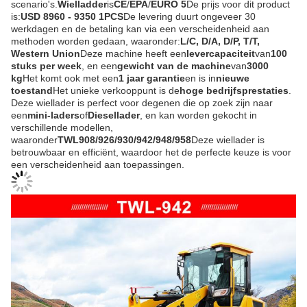
scenario's.
Wielladder
is
CE
/
EPA
/
EURO 5
De prijs voor dit product
is:
USD 8960 - 9350 1PCS
De levering duurt ongeveer 30
werkdagen en de betaling kan via een verscheidenheid aan
methoden worden gedaan, waaronder:
L/C, D/A, D/P, T/T,
Western Union
Deze machine heeft een
levercapaciteit
van
100
stuks per week
, en een
gewicht van de machine
van
3000
kg
Het komt ook met een
1 jaar garantie
en is in
nieuwe
toestand
Het unieke verkooppunt is de
hoge bedrijfsprestaties
.
Deze wiellader is perfect voor degenen die op zoek zijn naar
een
mini-laders
of
Diesellader
, en kan worden gekocht in
verschillende modellen,
waaronder
TWL908/926/930/942/948/958
Deze wiellader is
betrouwbaar en efficiënt, waardoor het de perfecte keuze is voor
een verscheidenheid aan toepassingen.