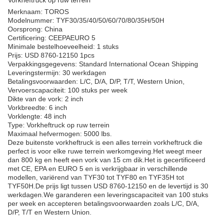
Merknaam: TOROS
Modelnummer: TYF30/35/40/50/60/70/80/35H/50H
Oorsprong: China
Certificering: CEEPAEURO 5
Minimale bestelhoeveelheid: 1 stuks
Prijs: USD 8760-12150 1pcs
Verpakkingsgegevens: Standard International Ocean Shipping
Leveringstermijn: 30 werkdagen
Betalingsvoorwaarden: L/C, D/A, D/P, T/T, Western Union,
Vervoerscapaciteit: 100 stuks per week
Dikte van de vork: 2 inch
Vorkbreedte: 6 inch
Vorklengte: 48 inch
Type: Vorkheftruck op ruw terrein
Maximaal hefvermogen: 5000 lbs.
Deze buitenste vorkheftruck is een alles terrein vorkheftruck die
perfect is voor elke ruwe terrein werkomgeving.Het weegt meer
dan 800 kg en heeft een vork van 15 cm dik.Het is gecertificeerd
met CE, EPA en EURO 5 en is verkrijgbaar in verschillende
modellen, variërend van TYF30 tot TYF80 en TYF35H tot
TYF50H.De prijs ligt tussen USD 8760-12150 en de levertijd is 30
werkdagen.We garanderen een leveringscapaciteit van 100 stuks
per week en accepteren betalingsvoorwaarden zoals L/C, D/A,
D/P, T/T en Western Union.