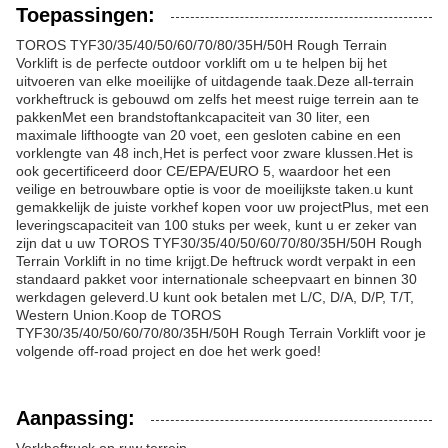
Toepassingen:
TOROS TYF30/35/40/50/60/70/80/35H/50H Rough Terrain
Vorklift is de perfecte outdoor vorklift om u te helpen bij het
uitvoeren van elke moeilijke of uitdagende taak.Deze all-terrain
vorkheftruck is gebouwd om zelfs het meest ruige terrein aan te
pakkenMet een brandstoftankcapaciteit van 30 liter, een
maximale lifthoogte van 20 voet, een gesloten cabine en een
vorklengte van 48 inch,Het is perfect voor zware klussen.Het is
ook gecertificeerd door CE/EPA/EURO 5, waardoor het een
veilige en betrouwbare optie is voor de moeilijkste taken.u kunt
gemakkelijk de juiste vorkhef kopen voor uw projectPlus, met een
leveringscapaciteit van 100 stuks per week, kunt u er zeker van
zijn dat u uw TOROS TYF30/35/40/50/60/70/80/35H/50H Rough
Terrain Vorklift in no time krijgt.De heftruck wordt verpakt in een
standaard pakket voor internationale scheepvaart en binnen 30
werkdagen geleverd.U kunt ook betalen met L/C, D/A, D/P, T/T,
Western Union.Koop de TOROS
TYF30/35/40/50/60/70/80/35H/50H Rough Terrain Vorklift voor je
volgende off-road project en doe het werk goed!
Aanpassing:
Vorkheftruck op ruw terrein