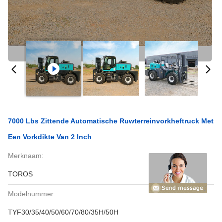
7000 Lbs Zittende Automatische Ruwterreinvorkheftruck Met
Een Vorkdikte Van 2 Inch
Merknaam:
TOROS
Modelnummer:
TYF30/35/40/50/60/70/80/35H/50H