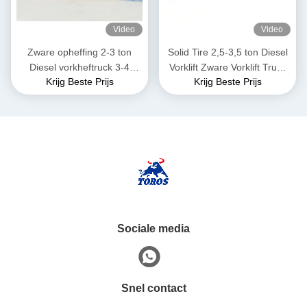
Video
Video
Zware opheffing 2-3 ton
Solid Tire 2,5-3,5 ton Diesel
Diesel vorkheftruck 3-4
Vorklift Zware Vorklift Truck
Krijg Beste Prijs
Krijg Beste Prijs
meter totale lengte
Voor Warehouse
Sociale media
Snel contact