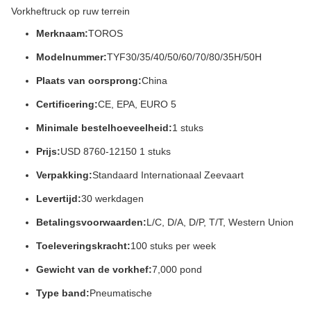
Vorkheftruck op ruw terrein
Merknaam:
TOROS
Modelnummer:
TYF30/35/40/50/60/70/80/35H/50H
Plaats van oorsprong:
China
Certificering:
CE, EPA, EURO 5
Minimale bestelhoeveelheid:
1 stuks
Prijs:
USD 8760-12150 1 stuks
Verpakking:
Standaard Internationaal Zeevaart
Levertijd:
30 werkdagen
Betalingsvoorwaarden:
L/C, D/A, D/P, T/T, Western Union
Toeleveringskracht:
100 stuks per week
Gewicht van de vorkhef:
7,000 pond
Type band:
Pneumatische