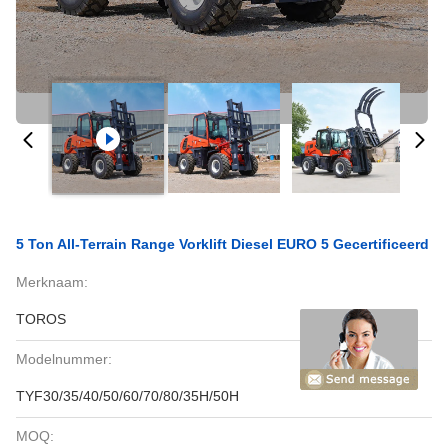
5 Ton All-Terrain Range Vorklift Diesel EURO 5 Gecertificeerd
Merknaam:
TOROS
Modelnummer:
TYF30/35/40/50/60/70/80/35H/50H
MOQ: