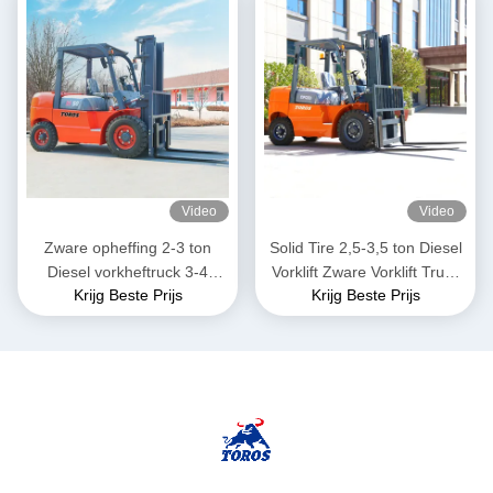
Video
Video
Zware opheffing 2-3 ton
Solid Tire 2,5-3,5 ton Diesel
Diesel vorkheftruck 3-4
Vorklift Zware Vorklift Truck
Krijg Beste Prijs
Krijg Beste Prijs
meter totale lengte
Voor Warehouse