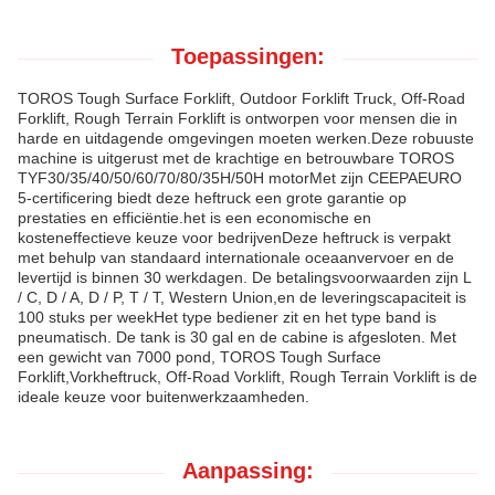
Toepassingen:
TOROS Tough Surface Forklift, Outdoor Forklift Truck, Off-Road
Forklift, Rough Terrain Forklift is ontworpen voor mensen die in
harde en uitdagende omgevingen moeten werken.Deze robuuste
machine is uitgerust met de krachtige en betrouwbare TOROS
TYF30/35/40/50/60/70/80/35H/50H motorMet zijn CEEPAEURO
5-certificering biedt deze heftruck een grote garantie op
prestaties en efficiëntie.het is een economische en
kosteneffectieve keuze voor bedrijvenDeze heftruck is verpakt
met behulp van standaard internationale oceaanvervoer en de
levertijd is binnen 30 werkdagen. De betalingsvoorwaarden zijn L
/ C, D / A, D / P, T / T, Western Union,en de leveringscapaciteit is
100 stuks per weekHet type bediener zit en het type band is
pneumatisch. De tank is 30 gal en de cabine is afgesloten. Met
een gewicht van 7000 pond, TOROS Tough Surface
Forklift,Vorkheftruck, Off-Road Vorklift, Rough Terrain Vorklift is de
ideale keuze voor buitenwerkzaamheden.
Aanpassing: