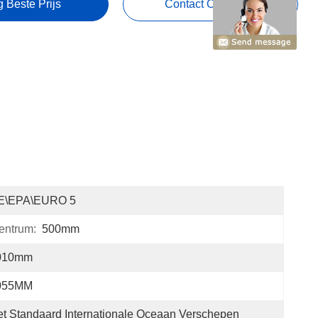
g Beste Prijs
Contact Opnemen
E\EPA\EURO 5
entrum:
500mm
010mm
055MM
t Standaard Internationale Oceaan Verschepen