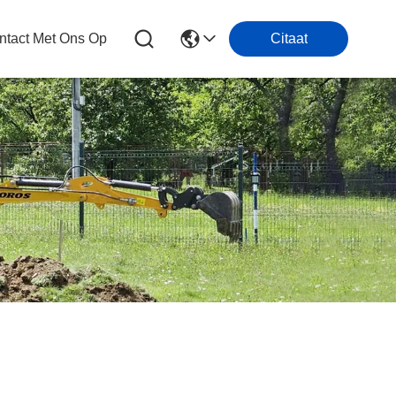
tact Met Ons Op
Citaat