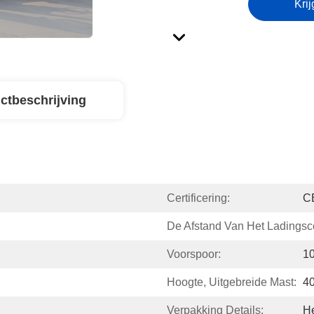
Krij
ctbeschrijving
Certificering:
C
De Afstand Van Het Ladingsc
Voorspoor:
1
Hoogte, Uitgebreide Mast:
4
Verpakking Details:
He