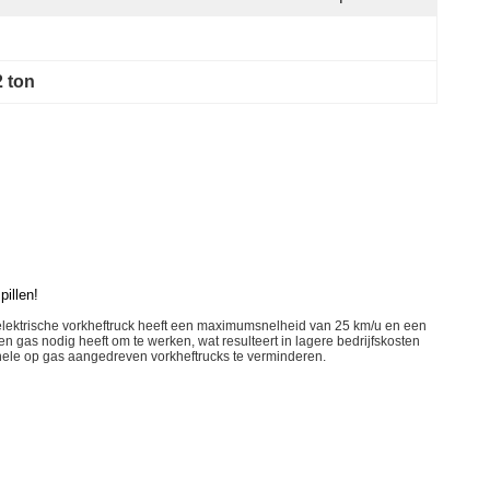
2 ton
pillen!
e elektrische vorkheftruck heeft een maximumsnelheid van 25 km/u en een
 gas nodig heeft om te werken, wat resulteert in lagere bedrijfskosten
onele op gas aangedreven vorkheftrucks te verminderen.