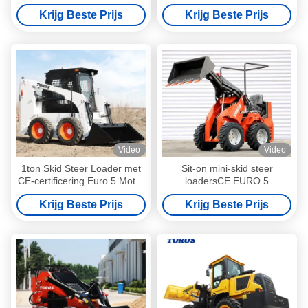
hydraulische breaker
Loader 1000-1500 Lbs
Krijg Beste Prijs
Krijg Beste Prijs
hydrostatische aandrijving
Video
Video
1ton Skid Steer Loader met
Sit-on mini-skid steer
CE-certificering Euro 5 Motor
loadersCE EURO 5
energiezuinig
gecertificeerd
Krijg Beste Prijs
Krijg Beste Prijs