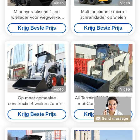
Video
Video
Mini-hydraulische 1 ton
Multifunctionele micro-
wiellader voor wegwerken
schranklader op wielen
met hoge prestaties
Krijg Beste Prijs
Krijg Beste Prijs
Video
Video
Op maat gemaakte
All Terrain Skid Steer Loader
constructie 4 wielen stuurtrail
met Cummins B3.3 motor
Skid stuurtrail 18,2 kW Hoog
gemakkelijk te manoeuvreren
Krijg Beste Prijs
Krijg Beste Prijs
rendement