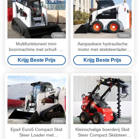
Video
Video
Multifunktioneel mini-
Aanpasbare hydraulische
boormachine met schuif- en
motor met skidsteerlader
stuurgordel met dieselmotor
EURO 5 certificering
Krijg Beste Prijs
Krijg Beste Prijs
Video
Video
Epa4 Euro5 Compact Skid
Kleinschalige boerderij Skid
Steer Loader met
Steer Compact Skidsteer