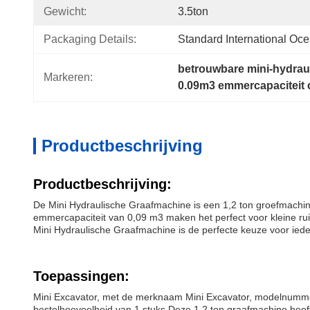
Gewicht:
3.5ton
Packaging Details:
Standard International Oc
betrouwbare mini-hydrau
Markeren:
0.09m3 emmercapaciteit 
Productbeschrijving
Productbeschrijving:
De Mini Hydraulische Graafmachine is een 1,2 ton groefmachin
emmercapaciteit van 0,09 m3 maken het perfect voor kleine r
Mini Hydraulische Graafmachine is de perfecte keuze voor iede
Toepassingen:
Mini Excavator, met de merknaam Mini Excavator, modelnumme
bestelhoeveelheid van 1 stuks.Deze 1.2 ton graafmachine heeft