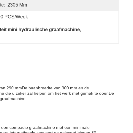
te:
2305 Mm
00 PCS/Week
eit mini hydraulische graafmachine
, 
heid van 290 mmDe baanbreedte van 300 mm en de
ne die u zeker zal helpen om het werk met gemak te doenDe
 graafmachine.
is een compacte graafmachine met een minimale
daard internationale zeevaart en geleverd binnen 30