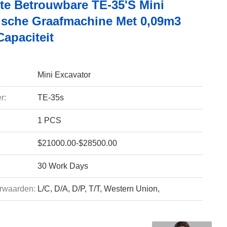
e Betrouwbare TE-35's Mini
ische Graafmachine Met 0,09m3
apaciteit
Mini Excavator
r:
TE-35s
1 PCS
$21000.00-$28500.00
30 Work Days
rwaarden:
L/C, D/A, D/P, T/T, Western Union,