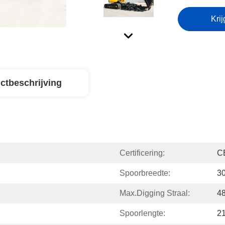
Krij
ctbeschrijving
Certificering:
C
Spoorbreedte:
3
Max.digging Straal:
4
Spoorlengte:
2