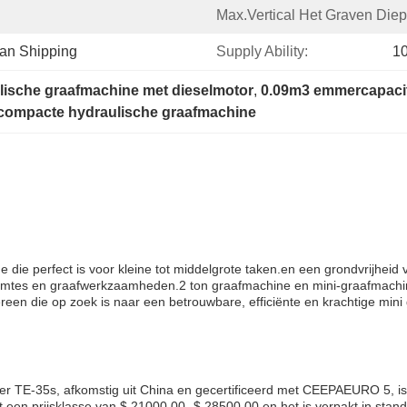
Max.Vertical Het Graven Diep
ean Shipping
Supply Ability:
1
lische graafmachine met dieselmotor
, 
0.09m3 emmercapacit
compacte hydraulische graafmachine
e die perfect is voor kleine tot middelgrote taken.en een grondvrij
uimtes en graafwerkzaamheden.2 ton graafmachine en mini-graafmachi
reen die op zoek is naar een betrouwbare, efficiënte en krachtige mini
r TE-35s, afkomstig uit China en gecertificeerd met CEEPAEURO 5, 
 een prijsklasse van $ 21000.00- $ 28500.00 en het is verpakt in stan