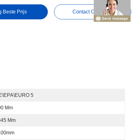
g Beste Prijs
Contact Opnemen
E\EPA\EURO 5
00 Mm
845 Mm
100mm