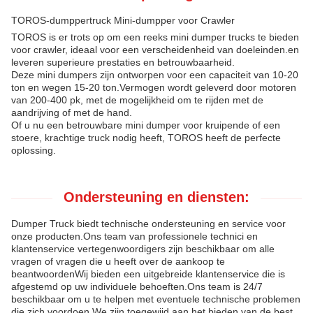
TOROS-dumppertruck Mini-dumpper voor Crawler
TOROS is er trots op om een reeks mini dumper trucks te bieden
voor crawler, ideaal voor een verscheidenheid van doeleinden.en
leveren superieure prestaties en betrouwbaarheid.
Deze mini dumpers zijn ontworpen voor een capaciteit van 10-20
ton en wegen 15-20 ton.Vermogen wordt geleverd door motoren
van 200-400 pk, met de mogelijkheid om te rijden met de
aandrijving of met de hand.
Of u nu een betrouwbare mini dumper voor kruipende of een
stoere, krachtige truck nodig heeft, TOROS heeft de perfecte
oplossing.
Ondersteuning en diensten:
Dumper Truck biedt technische ondersteuning en service voor
onze producten.Ons team van professionele technici en
klantenservice vertegenwoordigers zijn beschikbaar om alle
vragen of vragen die u heeft over de aankoop te
beantwoordenWij bieden een uitgebreide klantenservice die is
afgestemd op uw individuele behoeften.Ons team is 24/7
beschikbaar om u te helpen met eventuele technische problemen
die zich voordoen.We zijn toegewijd aan het bieden van de best