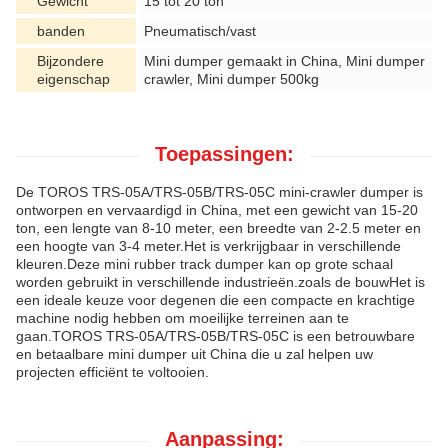
Gewicht
15 tot 20 ton
banden
Pneumatisch/vast
Bijzondere
Mini dumper gemaakt in China, Mini dumper
eigenschap
crawler, Mini dumper 500kg
Toepassingen:
De TOROS TRS-05A/TRS-05B/TRS-05C mini-crawler dumper is
ontworpen en vervaardigd in China, met een gewicht van 15-20
ton, een lengte van 8-10 meter, een breedte van 2-2.5 meter en
een hoogte van 3-4 meter.Het is verkrijgbaar in verschillende
kleuren.Deze mini rubber track dumper kan op grote schaal
worden gebruikt in verschillende industrieën.zoals de bouwHet is
een ideale keuze voor degenen die een compacte en krachtige
machine nodig hebben om moeilijke terreinen aan te
gaan.TOROS TRS-05A/TRS-05B/TRS-05C is een betrouwbare
en betaalbare mini dumper uit China die u zal helpen uw
projecten efficiënt te voltooien.
Aanpassing: