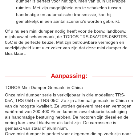
dumper is perfect voor het opruimen van puin uit krappe
ruimtes. Met zijn mogelijkheid om te schakelen tussen
handmatige en automatische transmissie, kan hij
gemakkelijk in een aantal scenario's worden gebruikt.
Of u nu een mini dumper nodig heeft voor de bouw, landbouw,
mijnbouw of schoonmaak, de TOROS TRS-05A/TRS-05B/TRS-
05C is de perfecte keuze. Met zijn betrouwbare vermogen en
veelzijdigheid kunt u er zeker van zijn dat deze mini dumper de
klus klaart.
Aanpassing:
TOROS Mini Dumper Gemaakt in China
Onze mini dumper serie is verkrijgbaar in drie modellen: TRS-
05A, TRS-05B en TRS-05C. Ze zijn allemaal gemaakt in China en
van de hoogste kwaliteit. Ze worden geleverd met een vermogen
variërend van 200-400 Pk en kunnen zowel stuurbekrachtiging
als handmatige besturing hebben. De motoren zijn diesel en de
vering kan zowel bladveer als lucht zijn. De carrosserie is
gemaakt van staal of aluminium.
Onze mini dumper is perfect voor diegenen die op zoek zijn naar