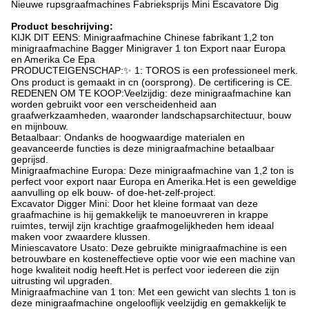
Nieuwe rupsgraafmachines Fabrieksprijs Mini Escavatore Dig
Product beschrijving:
KIJK DIT EENS: Minigraafmachine Chinese fabrikant 1,2 ton
minigraafmachine Bagger Minigraver 1 ton Export naar Europa
en Amerika Ce Epa
PRODUCTEIGENSCHAP:✨ 1: TOROS is een professioneel merk.
Ons product is gemaakt in cn (oorsprong). De certificering is CE.
REDENEN OM TE KOOP:Veelzijdig: deze minigraafmachine kan
worden gebruikt voor een verscheidenheid aan
graafwerkzaamheden, waaronder landschapsarchitectuur, bouw
en mijnbouw.
Betaalbaar: Ondanks de hoogwaardige materialen en
geavanceerde functies is deze minigraafmachine betaalbaar
geprijsd.
Minigraafmachine Europa: Deze minigraafmachine van 1,2 ton is
perfect voor export naar Europa en Amerika.Het is een geweldige
aanvulling op elk bouw- of doe-het-zelf-project.
Excavator Digger Mini: Door het kleine formaat van deze
graafmachine is hij gemakkelijk te manoeuvreren in krappe
ruimtes, terwijl zijn krachtige graafmogelijkheden hem ideaal
maken voor zwaardere klussen.
Miniescavatore Usato: Deze gebruikte minigraafmachine is een
betrouwbare en kosteneffectieve optie voor wie een machine van
hoge kwaliteit nodig heeft.Het is perfect voor iedereen die zijn
uitrusting wil upgraden.
Minigraafmachine van 1 ton: Met een gewicht van slechts 1 ton is
deze minigraafmachine ongelooflijk veelzijdig en gemakkelijk te