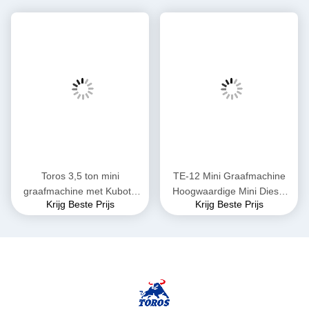
Toros 3,5 ton mini
TE-12 Mini Graafmachine
graafmachine met Kubota
Hoogwaardige Mini Diesel
Krijg Beste Prijs
Krijg Beste Prijs
motor Micro Digger Mult
Graafmachine Hoogte
Functions bagger
2285mm Voor
Gemeentewerken