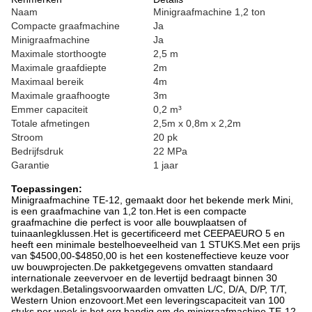
Naam
Minigraafmachine 1,2 ton
Compacte graafmachine
Ja
Minigraafmachine
Ja
Maximale storthoogte
2,5 m
Maximale graafdiepte
2m
Maximaal bereik
4m
Maximale graafhoogte
3m
Emmer capaciteit
0,2 m³
Totale afmetingen
2,5m x 0,8m x 2,2m
Stroom
20 pk
Bedrijfsdruk
22 MPa
Garantie
1 jaar
Toepassingen:
Minigraafmachine TE-12, gemaakt door het bekende merk Mini,
is een graafmachine van 1,2 ton.Het is een compacte
graafmachine die perfect is voor alle bouwplaatsen of
tuinaanlegklussen.Het is gecertificeerd met CEEPAEURO 5 en
heeft een minimale bestelhoeveelheid van 1 STUKS.Met een prijs
van $4500,00-$4850,00 is het een kosteneffectieve keuze voor
uw bouwprojecten.De pakketgegevens omvatten standaard
internationale zeevervoer en de levertijd bedraagt ​​binnen 30
werkdagen.Betalingsvoorwaarden omvatten L/C, D/A, D/P, T/T,
Western Union enzovoort.Met een leveringscapaciteit van 100
stuks per week is het erg handig om de minigraafmachine TE-12