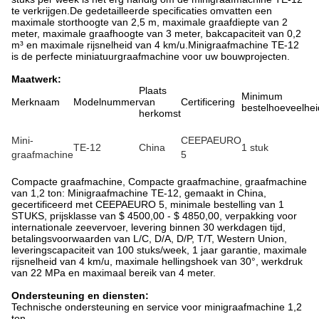
te verkrijgen.De gedetailleerde specificaties omvatten een
maximale storthoogte van 2,5 m, maximale graafdiepte van 2
meter, maximale graafhoogte van 3 meter, bakcapaciteit van 0,2
m³ en maximale rijsnelheid van 4 km/u.Minigraafmachine TE-12
is de perfecte miniatuurgraafmachine voor uw bouwprojecten.
Maatwerk:
Plaats
Minimum
Merknaam
Modelnummer
van
Certificering
bestelhoeveelhei
herkomst
Mini-
CEEPAEURO
TE-12
China
1 stuk
graafmachine
5
Compacte graafmachine, Compacte graafmachine, graafmachine
van 1,2 ton: Minigraafmachine TE-12, gemaakt in China,
gecertificeerd met CEEPAEURO 5, minimale bestelling van 1
STUKS, prijsklasse van $ 4500,00 - $ 4850,00, verpakking voor
internationale zeevervoer, levering binnen 30 werkdagen tijd,
betalingsvoorwaarden van L/C, D/A, D/P, T/T, Western Union,
leveringscapaciteit van 100 stuks/week, 1 jaar garantie, maximale
rijsnelheid van 4 km/u, maximale hellingshoek van 30°, werkdruk
van 22 MPa en maximaal bereik van 4 meter.
Ondersteuning en diensten:
Technische ondersteuning en service voor minigraafmachine 1,2
ton