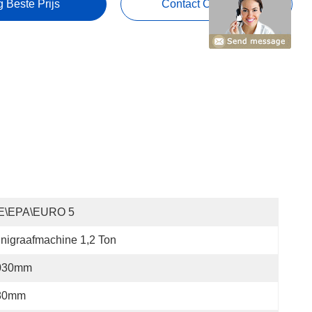
g Beste Prijs
Contact Opnemen
E\EPA\EURO 5
nigraafmachine 1,2 Ton
030mm
80mm