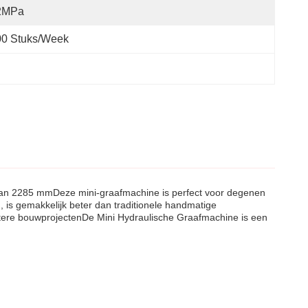
2MPa
00 Stuks/week
e van 2285 mmDeze mini-graafmachine is perfect voor degenen
 is gemakkelijk beter dan traditionele handmatige
rotere bouwprojectenDe Mini Hydraulische Graafmachine is een