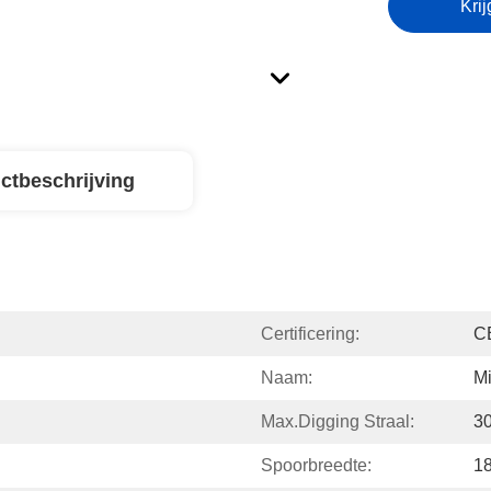
Krij
ctbeschrijving
Certificering:
C
Naam:
Mi
Max.digging Straal:
3
Spoorbreedte:
1