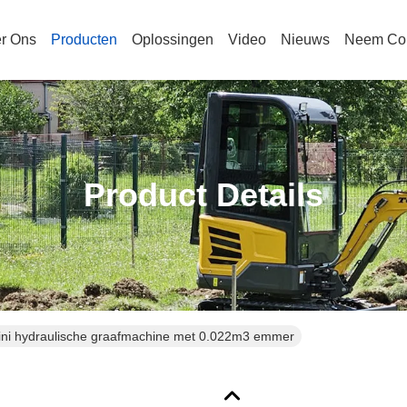
r Ons
Producten
Oplossingen
Video
Nieuws
Neem Con
Product Details
ini hydraulische graafmachine met 0.022m3 emmer