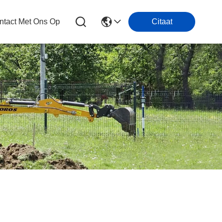
tact Met Ons Op
Citaat