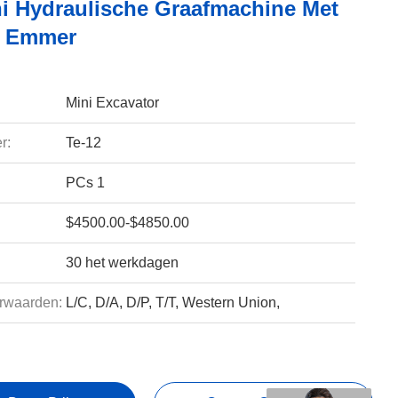
ni Hydraulische Graafmachine Met
3 Emmer
Mini Excavator
r:
Te-12
PCs 1
$4500.00-$4850.00
30 het werkdagen
rwaarden:
L/C, D/A, D/P, T/T, Western Union,