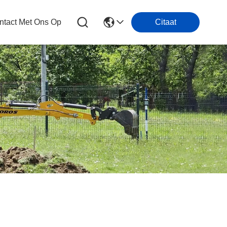
tact Met Ons Op
Citaat