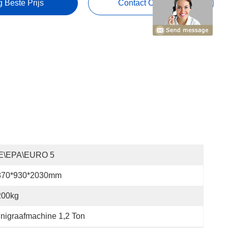
g Beste Prijs
Contact Opnemen
E\EPA\EURO 5
870*930*2030mm
200kg
nigraafmachine 1,2 Ton