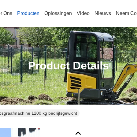
r Ons
Producten
Oplossingen
Video
Nieuws
Neem Con
Product Details
psgraafmachine 1200 kg bedrijfsgewicht