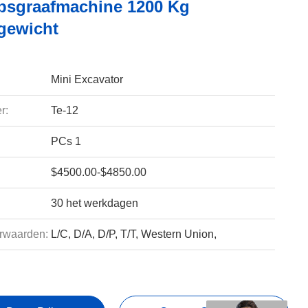
psgraafmachine 1200 Kg
sgewicht
Mini Excavator
r:
Te-12
PCs 1
$4500.00-$4850.00
30 het werkdagen
rwaarden:
L/C, D/A, D/P, T/T, Western Union,