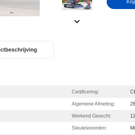
Krij
ctbeschrijving
Certificering:
C
Algemene Afmeting:
2
Werkend Gewicht:
1
Sleutelwoorden:
Mi