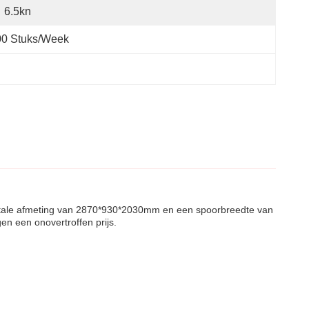
6.5kn
00 Stuks/week
totale afmeting van 2870*930*2030mm en een spoorbreedte van
n een onovertroffen prijs.